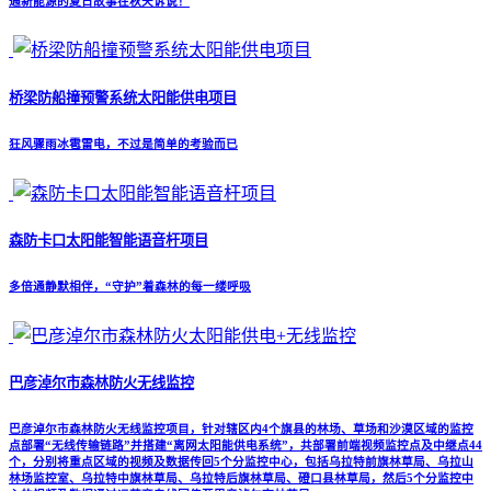
通新能源的夏日故事在秋天诉说！
桥梁防船撞预警系统太阳能供电项目
狂风骤雨冰雹雷电，不过是简单的考验而已
森防卡口太阳能智能语音杆项目
多倍通静默相伴，“守护”着森林的每一缕呼吸
巴彦淖尔市森林防火无线监控
巴彦淖尔市森林防火无线监控项目，针对辖区内4个旗县的林场、草场和沙漠区域的监控
点部署“无线传输链路”并搭建“离网太阳能供电系统”，共部署前端视频监控点及中继点44
个，分别将重点区域的视频及数据传回5个分监控中心，包括乌拉特前旗林草局、乌拉山
林场监控室、乌拉特中旗林草局、乌拉特后旗林草局、磴口县林草局，然后5个分监控中