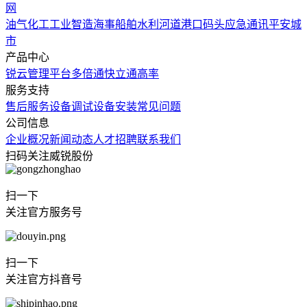
网
油气化工
工业智造
海事船舶
水利河道
港口码头
应急通讯
平安城
市
产品中心
锐云管理平台
多倍通
快立通
高率
服务支持
售后服务
设备调试
设备安装
常见问题
公司信息
企业概况
新闻动态
人才招聘
联系我们
扫码关注威锐股份
扫一下
关注官方服务号
扫一下
关注官方抖音号