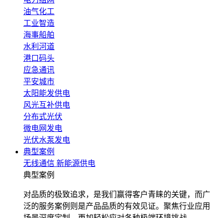
油气化工
工业智造
海事船舶
水利河道
港口码头
应急通讯
平安城市
太阳能发供电
风光互补供电
分布式光伏
微电网发电
光伏水泵发电
典型案例
无线通信
新能源供电
典型案例
对品质的极致追求，是我们赢得客户青睐的关键，而广
泛的服务案例则是产品品质的有效见证。聚焦行业应用
场景深度定制，更加轻松应对各种极端环境挑战。