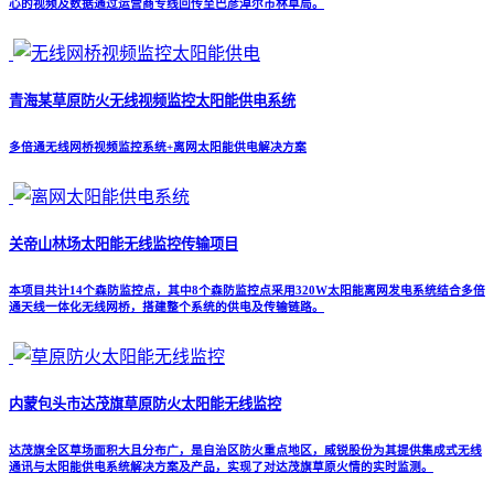
心的视频及数据通过运营商专线回传至巴彦淖尔市林草局。
青海某草原防火无线视频监控太阳能供电系统
多倍通无线网桥视频监控系统+离网太阳能供电解决方案
关帝山林场太阳能无线监控传输项目
本项目共计14个森防监控点，其中8个森防监控点采用320W太阳能离网发电系统结合多倍
通天线一体化无线网桥，搭建整个系统的供电及传输链路。
内蒙包头市达茂旗草原防火太阳能无线监控
达茂旗全区草场面积大且分布广，是自治区防火重点地区，威锐股份为其提供集成式无线
通讯与太阳能供电系统解决方案及产品，实现了对达茂旗草原火情的实时监测。