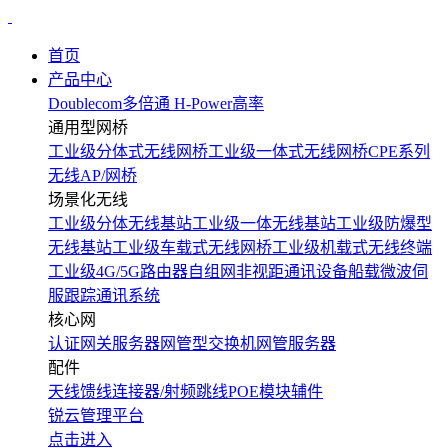
首页
产品中心
Doublecom多倍通
H-Power高率
通用型网桥
工业级分体式无线网桥
工业级一体式无线网桥
CPE系列
无线AP/网桥
场景化无线
工业级分体无线基站
工业级一体无线基站
工业级防爆型
无线基站
工业级车载式无线网桥
工业级机载式无线终端
工业级4G/5G路由器
自组网非视距通讯设备
船载微波伺
服跟踪通讯系统
核心网
认证网关服务器
网管型交换机
网管服务器
配件
天线
馈线
连接器/射频跳线
POE模块
辅件
锐云管理平台
点击进入