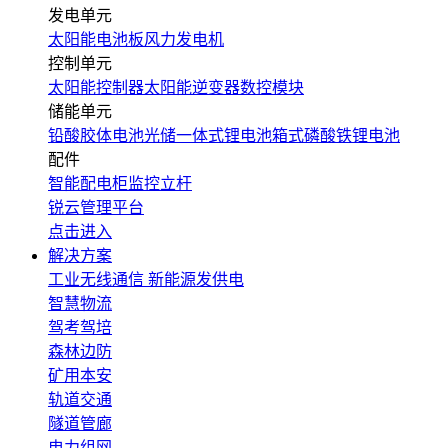
发电单元
太阳能电池板
风力发电机
控制单元
太阳能控制器
太阳能逆变器
数控模块
储能单元
铅酸胶体电池
光储一体式锂电池
箱式磷酸铁锂电池
配件
智能配电柜
监控立杆
锐云管理平台
点击进入
解决方案
工业无线通信
新能源发供电
智慧物流
驾考驾培
森林边防
矿用本安
轨道交通
隧道管廊
电力组网