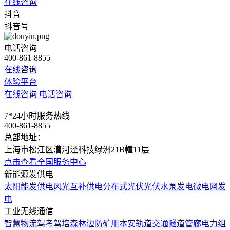
在线咨询
抖音
抖音号
电话咨询
400-861-8855
在线咨询
体验平台
在线咨询
电话咨询
7*24小时服务热线
400-861-8855
总部地址：
上海市松江区漕河泾科技绿洲21B幢11层
点击查看全国服务中心
新能源发供电
太阳能发供电
风光互补供电
分布式光伏
光伏水泵发电
微电网发
电
工业无线通信
智慧物流
驾考驾培
森林边防
矿用本安
轨道交通
隧道管廊
电力组