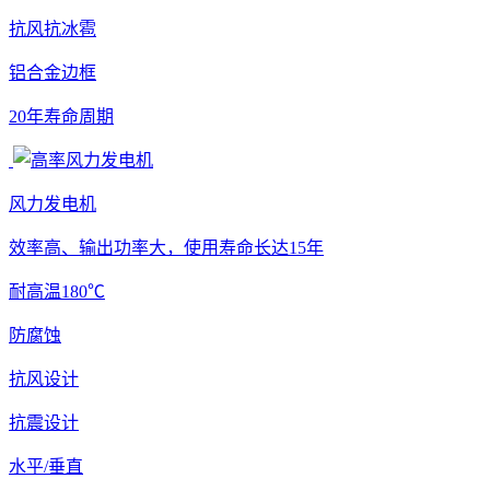
抗风抗冰雹
铝合金边框
20年寿命周期
风力发电机
效率高、输出功率大，使用寿命长达15年
耐高温180℃
防腐蚀
抗风设计
抗震设计
水平/垂直