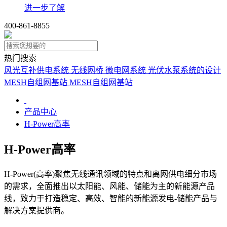
进一步了解
400-861-8855
热门搜索
风光互补供电系统
无线网桥
微电网系统
光伏水泵系统的设计
MESH自组网基站
MESH自组网基站
产品中心
H-Power高率
H-Power
高率
H-Power(高率)聚焦无线通讯领域的特点和离网供电细分市场
的需求，全面推出以太阳能、风能、储能为主的新能源产品
线，致力于打造稳定、高效、智能的新能源发电-储能产品与
解决方案提供商。