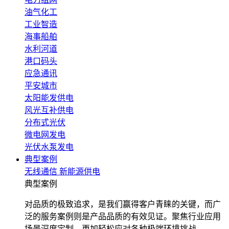
油气化工
工业智造
海事船舶
水利河道
港口码头
应急通讯
平安城市
太阳能发供电
风光互补供电
分布式光伏
微电网发电
光伏水泵发电
典型案例
无线通信
新能源供电
典型案例
对品质的极致追求，是我们赢得客户青睐的关键，而广
泛的服务案例则是产品品质的有效见证。聚焦行业应用
场景深度定制，更加轻松应对各种极端环境挑战。