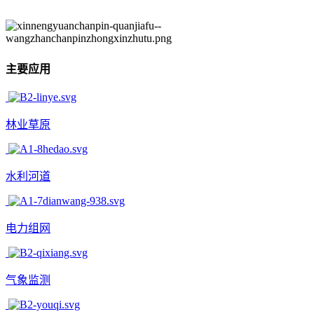
主要应用
林业草原
水利河道
电力组网
气象监测