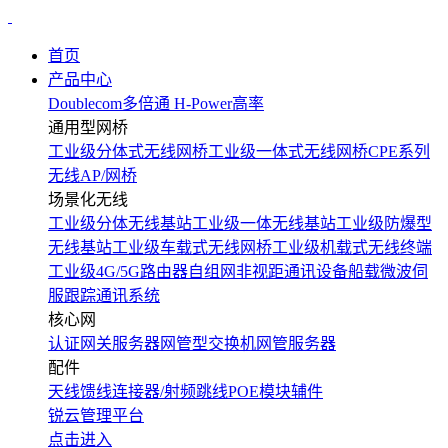
首页
产品中心
Doublecom多倍通
H-Power高率
通用型网桥
工业级分体式无线网桥
工业级一体式无线网桥
CPE系列
无线AP/网桥
场景化无线
工业级分体无线基站
工业级一体无线基站
工业级防爆型
无线基站
工业级车载式无线网桥
工业级机载式无线终端
工业级4G/5G路由器
自组网非视距通讯设备
船载微波伺
服跟踪通讯系统
核心网
认证网关服务器
网管型交换机
网管服务器
配件
天线
馈线
连接器/射频跳线
POE模块
辅件
锐云管理平台
点击进入