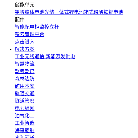
储能单元
铅酸胶体电池
光储一体式锂电池
箱式磷酸铁锂电池
配件
智能配电柜
监控立杆
锐云管理平台
点击进入
解决方案
工业无线通信
新能源发供电
智慧物流
驾考驾培
森林边防
矿用本安
轨道交通
隧道管廊
电力组网
油气化工
工业智造
海事船舶
水利河道