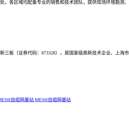
事处，各区域均配备专业的销售和技术团队，提供现场环境勘测
年挂牌新三板（证券代码：873328），是国家级高新技术企业、上
MESH自组网基站
MESH自组网基站