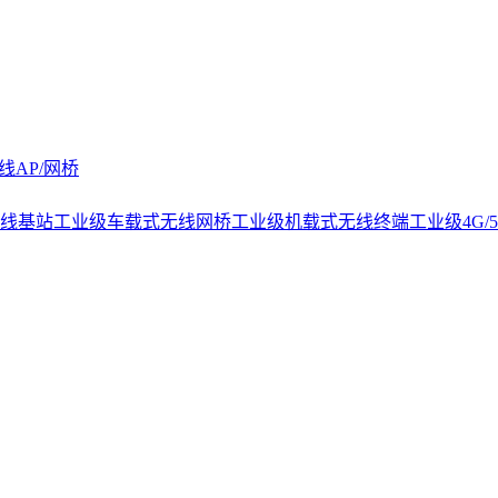
线AP/网桥
线基站
工业级车载式无线网桥
工业级机载式无线终端
工业级4G/