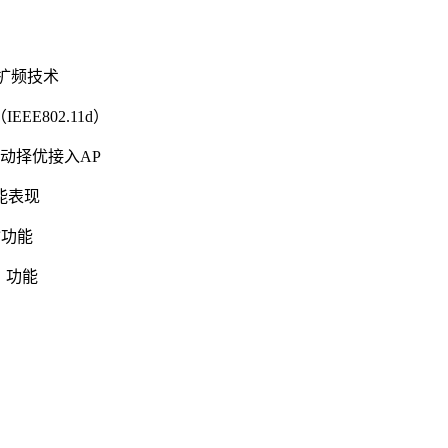
S扩频技术
EEE802.11d）
自动择优接入AP
能表现
输功能
h）功能