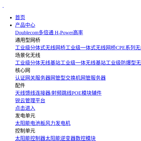
首页
产品中心
Doublecom多倍通
H-Power高率
通用型网桥
工业级分体式无线网桥
工业级一体式无线网桥
CPE系列无
场景化无线
工业级分体无线基站
工业级一体无线基站
工业级防爆型无
核心网
认证网关服务器
网管型交换机
网管服务器
配件
天线
馈线
连接器/射频跳线
POE模块
辅件
锐云管理平台
点击进入
发电单元
太阳能电池板
风力发电机
控制单元
太阳能控制器
太阳能逆变器
数控模块