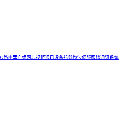
5G路由器
自组网非视距通讯设备
船载微波伺服跟踪通讯系统