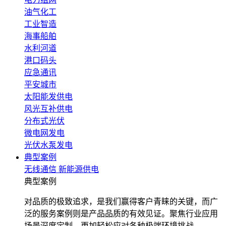
油气化工
工业智造
海事船舶
水利河道
港口码头
应急通讯
平安城市
太阳能发供电
风光互补供电
分布式光伏
微电网发电
光伏水泵发电
典型案例
无线通信
新能源供电
典型案例
对品质的极致追求，是我们赢得客户青睐的关键，而广
泛的服务案例则是产品品质的有效见证。聚焦行业应用
场景深度定制，更加轻松应对各种极端环境挑战。