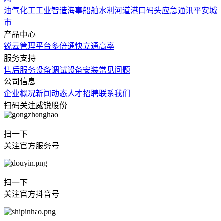
油气化工
工业智造
海事船舶
水利河道
港口码头
应急通讯
平安城
市
产品中心
锐云管理平台
多倍通
快立通
高率
服务支持
售后服务
设备调试
设备安装
常见问题
公司信息
企业概况
新闻动态
人才招聘
联系我们
扫码关注威锐股份
扫一下
关注官方服务号
扫一下
关注官方抖音号