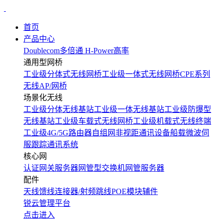
首页
产品中心
Doublecom多倍通
H-Power高率
通用型网桥
工业级分体式无线网桥
工业级一体式无线网桥
CPE系列
无线AP/网桥
场景化无线
工业级分体无线基站
工业级一体无线基站
工业级防爆型
无线基站
工业级车载式无线网桥
工业级机载式无线终端
工业级4G/5G路由器
自组网非视距通讯设备
船载微波伺
服跟踪通讯系统
核心网
认证网关服务器
网管型交换机
网管服务器
配件
天线
馈线
连接器/射频跳线
POE模块
辅件
锐云管理平台
点击进入