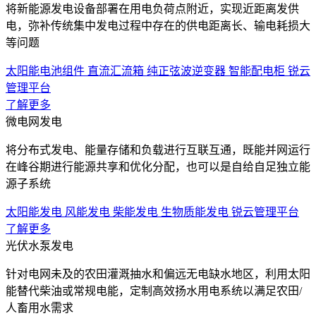
将新能源发电设备部署在用电负荷点附近，实现近距离发供
电，弥补传统集中发电过程中存在的供电距离长、输电耗损大
等问题
太阳能电池组件
直流汇流箱
纯正弦波逆变器
智能配电柜
锐云
管理平台
了解更多
微电网发电
将分布式发电、能量存储和负载进行互联互通，既能并网运行
在峰谷期进行能源共享和优化分配，也可以是自给自足独立能
源子系统
太阳能发电
风能发电
柴能发电
生物质能发电
锐云管理平台
了解更多
光伏水泵发电
针对电网未及的农田灌溉抽水和偏远无电缺水地区，利用太阳
能替代柴油或常规电能，定制高效扬水用电系统以满足农田/
人畜用水需求