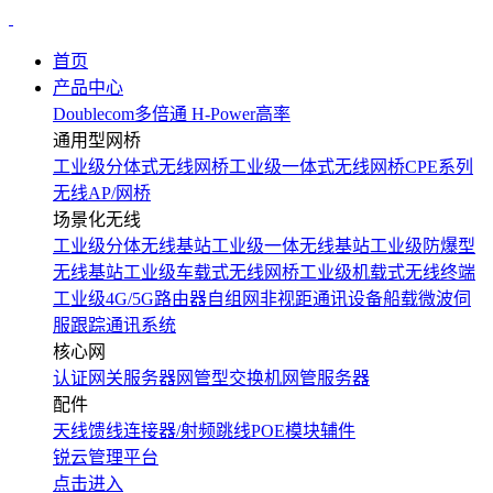
首页
产品中心
Doublecom多倍通
H-Power高率
通用型网桥
工业级分体式无线网桥
工业级一体式无线网桥
CPE系列
无线AP/网桥
场景化无线
工业级分体无线基站
工业级一体无线基站
工业级防爆型
无线基站
工业级车载式无线网桥
工业级机载式无线终端
工业级4G/5G路由器
自组网非视距通讯设备
船载微波伺
服跟踪通讯系统
核心网
认证网关服务器
网管型交换机
网管服务器
配件
天线
馈线
连接器/射频跳线
POE模块
辅件
锐云管理平台
点击进入