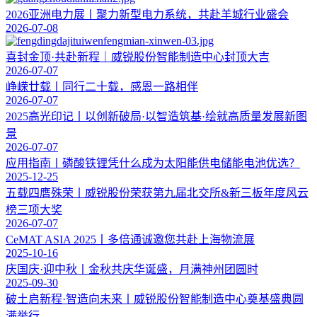
2026亚洲电力展丨聚力新型电力系统，共赴羊城行业盛会
2026-07-08
喜封金顶·共赴新程｜威锐股份智能制造中心封顶大吉
2026-07-07
峥嵘廿载丨同行二十载，感恩一路相伴
2026-07-07
2025高光印记丨以创新破局·以智造筑基·绘就高质量发展新图
景
2026-07-07
应用指南丨磷酸铁锂凭什么成为太阳能供电储能电池优选？
2025-12-25
五载四膺殊荣丨威锐股份荣获第九届北交所&新三板年度风云
榜三项大奖
2026-07-07
CeMAT ASIA 2025丨多倍通诚邀您共赴上海物流展
2025-10-16
庆国庆·迎中秋丨金秋共庆华诞盛，月满神州团圆时
2025-09-30
破土启新程·智造向未来丨威锐股份智能制造中心奠基盛典圆
满举行