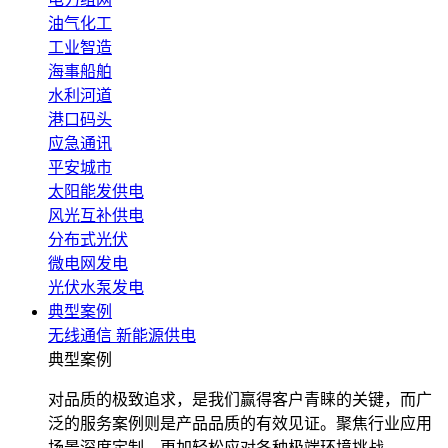
油气化工
工业智造
海事船舶
水利河道
港口码头
应急通讯
平安城市
太阳能发供电
风光互补供电
分布式光伏
微电网发电
光伏水泵发电
典型案例
无线通信
新能源供电
典型案例
对品质的极致追求，是我们赢得客户青睐的关键，而广
泛的服务案例则是产品品质的有效见证。聚焦行业应用
场景深度定制，更加轻松应对各种极端环境挑战。