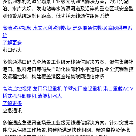
多倍通水利河道全场景工业级无线通信解决方案，为江河湖
泊、水库大坝、发电站等水资源河道及沿岸的重点区域安全监
测预警系统定制远距离、低功耗无线通信组网系统
高清监控视频
水文水利监测数据
巡逻船通信数据
离网供电系
统
了解更多
港口码头
多倍通港口码头全场景工业级无线通信解决方案，聚焦集装箱
港口、散料港口等码头自动化装卸和水平运输作业全流程监控
及远程控制，构建覆盖港区全域物联网通信体系
高清监控视频
龙门吊起重机
单臂架门座起重机
港口重载AGV
桥式抓斗卸船机
清舱机器人
了解更多
应急通讯
多倍通应急通讯全场景工业级无线通信解决方案，针对突发事
件应急保障工作场景,构建能满足快速组网、精准监控及便携