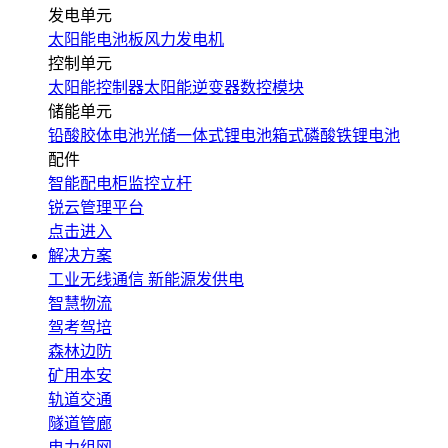
发电单元
太阳能电池板
风力发电机
控制单元
太阳能控制器
太阳能逆变器
数控模块
储能单元
铅酸胶体电池
光储一体式锂电池
箱式磷酸铁锂电池
配件
智能配电柜
监控立杆
锐云管理平台
点击进入
解决方案
工业无线通信
新能源发供电
智慧物流
驾考驾培
森林边防
矿用本安
轨道交通
隧道管廊
电力组网