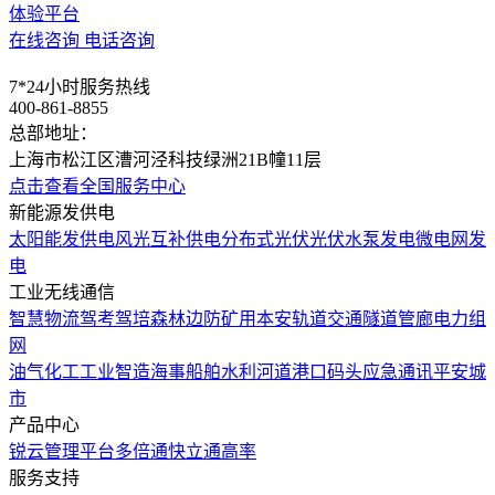
体验平台
在线咨询
电话咨询
7*24小时服务热线
400-861-8855
总部地址：
上海市松江区漕河泾科技绿洲21B幢11层
点击查看全国服务中心
新能源发供电
太阳能发供电
风光互补供电
分布式光伏
光伏水泵发电
微电网发
电
工业无线通信
智慧物流
驾考驾培
森林边防
矿用本安
轨道交通
隧道管廊
电力组
网
油气化工
工业智造
海事船舶
水利河道
港口码头
应急通讯
平安城
市
产品中心
锐云管理平台
多倍通
快立通
高率
服务支持