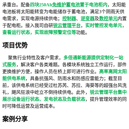
承重台。配备
四块250Ah
免维护蓄电池
置于电池柜内
，太阳能
电池板将太阳能转变为电能储存于蓄电池，满足3个阴雨天供
电需求，实现电源持续供电；
控制器
、
逆变器
及
数控单元
内置
于配电柜。接入我司自研
锐云管理平台
，
实时管控发电单元，
查看运行状态，实现故障预警定位等
功能。
项目优势
聚焦行业特性及客户需求，
多倍通新能源提供定制化一站
式服务
，解决客户各类难题。
各模块系统独立工作运行，部件
更换维护方便，操作人员在桥上即可进行作业。
高率离网太阳
能供电系统
，具备抗强风、防雨水和防感应雷能力；截至目
前，该供电系统已经受过杜苏芮、苏拉、海葵等的超强台风洗
礼，飓风狂浪中屹立不倒持续供电。此外，
锐云管理平台集中
展示设备运行状态、发电状态及负载状态
，提升管理效率的同
时可降低运营及运营成本。
案例分享