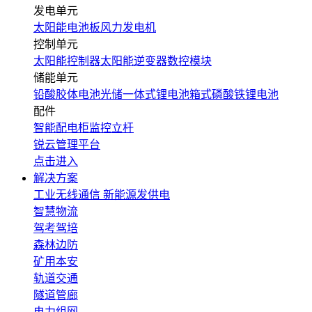
发电单元
太阳能电池板
风力发电机
控制单元
太阳能控制器
太阳能逆变器
数控模块
储能单元
铅酸胶体电池
光储一体式锂电池
箱式磷酸铁锂电池
配件
智能配电柜
监控立杆
锐云管理平台
点击进入
解决方案
工业无线通信
新能源发供电
智慧物流
驾考驾培
森林边防
矿用本安
轨道交通
隧道管廊
电力组网