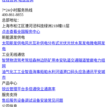
在线咨询
电话咨询
7*24小时服务热线
400-861-8855
总部地址：
上海市松江区漕河泾科技绿洲21B幢11层
点击查看全国服务中心
新能源发供电
太阳能发供电
风光互补供电
分布式光伏
光伏水泵发电
微电网发
电
工业无线通信
智慧物流
驾考驾培
森林边防
矿用本安
轨道交通
隧道管廊
电力组
网
油气化工
工业智造
海事船舶
水利河道
港口码头
应急通讯
平安城
市
产品中心
锐云管理平台
多倍通
快立通
高率
服务支持
售后服务
设备调试
设备安装
常见问题
公司信息