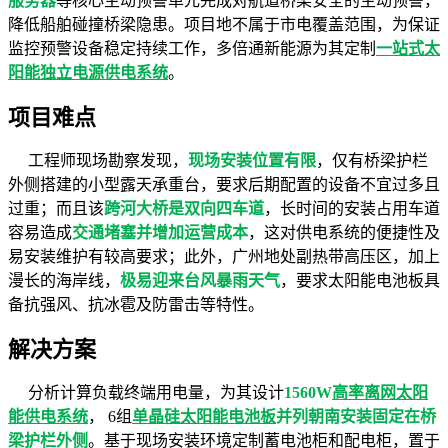
服务器
等核心主动预警单元完成对航道桥梁安全的主动预警，
降低船舶碰撞桥梁隐患。项目地不属于市电覆盖范围，为保证
监控预警设备稳定持续工作，多倍通新能源为其定制
一站式太
阳能独立电源供电系统
。
项目难点
工程师现场勘察发现，
现场安装位置有限
，仅有桥梁护栏
外侧搭建的小型露天承重台，要求后期配置的设备不宜过多且
过重；而且该
跨河大桥是双向四车道
，长时间的安装占用车道
容易造成
交通堵塞并增加运营成本
，这对供电系统的便捷性及
易安装维护有较高要求；此外，广州地处副热带高压区，加上
漫长的海岸线，
极易迎来台风暴雨天气
，要求太阳能电池板具
备抗强风、抗冰雹及防雷击等特性。
解决方案
分析计算负载终端用电量，为其设计
1560W
高率离网太阳
能供电系统
， 6组
单晶硅太阳能电池板
并列朝南安装固定在桥
梁护栏外侧
。基于现场安装环境定制蓄电池柜和配电柜，置于