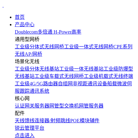
首页
产品中心
Doublecom多倍通
H-Power高率
通用型网桥
工业级分体式无线网桥
工业级一体式无线网桥
CPE系列
无线AP/网桥
场景化无线
工业级分体无线基站
工业级一体无线基站
工业级防爆型
无线基站
工业级车载式无线网桥
工业级机载式无线终端
工业级4G/5G路由器
自组网非视距通讯设备
船载微波伺
服跟踪通讯系统
核心网
认证网关服务器
网管型交换机
网管服务器
配件
天线
馈线
连接器/射频跳线
POE模块
辅件
锐云管理平台
点击进入