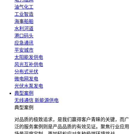
油气化工
工业智造
海事船舶
水利河道
港口码头
应急通讯
平安城市
太阳能发供电
风光互补供电
分布式光伏
微电网发电
光伏水泵发电
典型案例
无线通信
新能源供电
典型案例
对品质的极致追求，是我们赢得客户青睐的关键，而广
泛的服务案例则是产品品质的有效见证。聚焦行业应用
场景深度定制，更加轻松应对各种极端环境挑战。