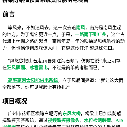
桥梁防船撞预警系统太阳能供电项目
前言
等风来，不如追风去。这一次去追
南风
，南海是南风生起
的地方。为了离它更近一点，于是，
一路南下到广州
，这个古
代海上丝绸之路的起点。南风年复一年的吹拂是风帆航行的动
力，但也偶尔调皮戏谑人间，它穿过伶仃洋,越过珠江口。
"
风怒欲掀山石走,雨暴如注海石倾”，仿似在说:”来证明存
在
狂风骤雨、冰雹雷电
，不过是简单的考验而已。”
高率离网太阳能供电系统
，立于风暴间笑道：“就让这大雨
全都落下，你可见我脸上有挣扎?”
项目概况
广州市花都区横跨白坭河的
东风大桥
，桥梁上已加装防船
撞监控预警系统，通过
视频监控摄像头
、
水位检测装置
、
AIS