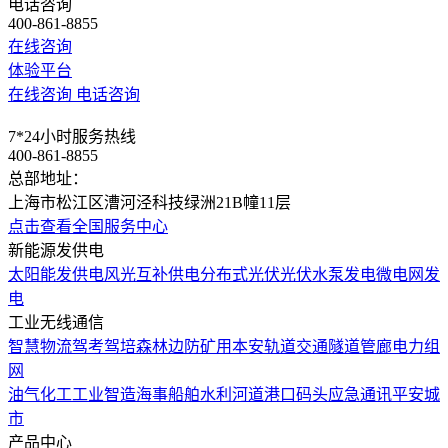
电话咨询
400-861-8855
在线咨询
体验平台
在线咨询
电话咨询
7*24小时服务热线
400-861-8855
总部地址：
上海市松江区漕河泾科技绿洲21B幢11层
点击查看全国服务中心
新能源发供电
太阳能发供电
风光互补供电
分布式光伏
光伏水泵发电
微电网发
电
工业无线通信
智慧物流
驾考驾培
森林边防
矿用本安
轨道交通
隧道管廊
电力组
网
油气化工
工业智造
海事船舶
水利河道
港口码头
应急通讯
平安城
市
产品中心