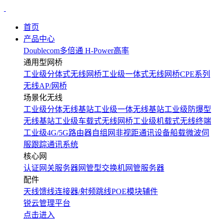
首页
产品中心
Doublecom多倍通
H-Power高率
通用型网桥
工业级分体式无线网桥
工业级一体式无线网桥
CPE系列
无线AP/网桥
场景化无线
工业级分体无线基站
工业级一体无线基站
工业级防爆型
无线基站
工业级车载式无线网桥
工业级机载式无线终端
工业级4G/5G路由器
自组网非视距通讯设备
船载微波伺
服跟踪通讯系统
核心网
认证网关服务器
网管型交换机
网管服务器
配件
天线
馈线
连接器/射频跳线
POE模块
辅件
锐云管理平台
点击进入