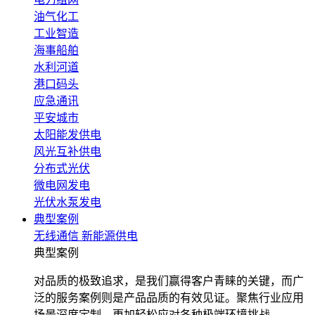
油气化工
工业智造
海事船舶
水利河道
港口码头
应急通讯
平安城市
太阳能发供电
风光互补供电
分布式光伏
微电网发电
光伏水泵发电
典型案例
无线通信
新能源供电
典型案例
对品质的极致追求，是我们赢得客户青睐的关键，而广
泛的服务案例则是产品品质的有效见证。聚焦行业应用
场景深度定制，更加轻松应对各种极端环境挑战。