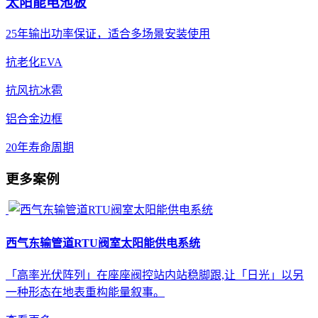
太阳能电池板
25年输出功率保证，适合多场景安装使用
抗老化EVA
抗风抗冰雹
铝合金边框
20年寿命周期
更多案例
西气东输管道RTU阀室太阳能供电系统
「高率光伏阵列」在座座阀控站内站稳脚跟,让「日光」以另
一种形态在地表重构能量叙事。