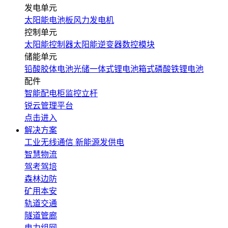
发电单元
太阳能电池板
风力发电机
控制单元
太阳能控制器
太阳能逆变器
数控模块
储能单元
铅酸胶体电池
光储一体式锂电池
箱式磷酸铁锂电池
配件
智能配电柜
监控立杆
锐云管理平台
点击进入
解决方案
工业无线通信
新能源发供电
智慧物流
驾考驾培
森林边防
矿用本安
轨道交通
隧道管廊
电力组网