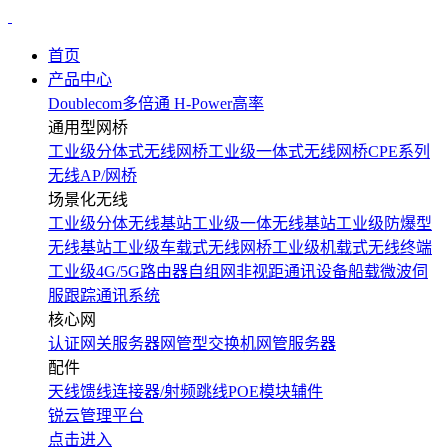
首页
产品中心
Doublecom多倍通
H-Power高率
通用型网桥
工业级分体式无线网桥
工业级一体式无线网桥
CPE系列
无线AP/网桥
场景化无线
工业级分体无线基站
工业级一体无线基站
工业级防爆型
无线基站
工业级车载式无线网桥
工业级机载式无线终端
工业级4G/5G路由器
自组网非视距通讯设备
船载微波伺
服跟踪通讯系统
核心网
认证网关服务器
网管型交换机
网管服务器
配件
天线
馈线
连接器/射频跳线
POE模块
辅件
锐云管理平台
点击进入