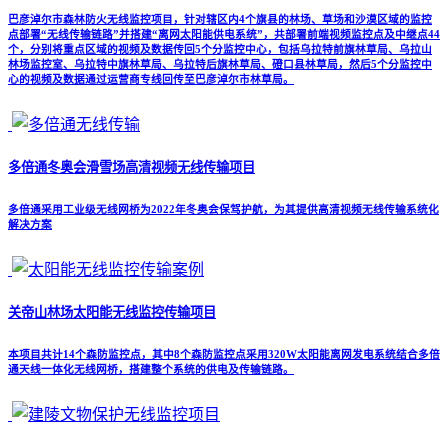
巴彦淖尔市森林防火无线监控项目，针对辖区内4个旗县的林场、草场和沙漠区域的监控
点部署“无线传输链路”并搭建“离网太阳能供电系统”，共部署前端视频监控点及中继点44
个，分别将重点区域的视频及数据传回5个分监控中心，包括乌拉特前旗林草局、乌拉山
林场监控室、乌拉特中旗林草局、乌拉特后旗林草局、磴口县林草局，然后5个分监控中
心的视频及数据通过运营商专线回传至巴彦淖尔市林草局。
多倍通冬奥会滑雪场高清视频无线传输项目
多倍通采用工业级无线网桥为2022年冬奥会保驾护航，为其提供高清视频无线传输系统化
解决方案
关帝山林场太阳能无线监控传输项目
本项目共计14个森防监控点，其中8个森防监控点采用320W太阳能离网发电系统结合多倍
通天线一体化无线网桥，搭建整个系统的供电及传输链路。