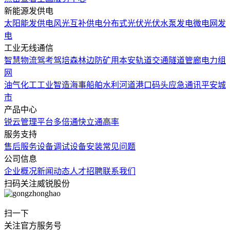
新能源发供电
太阳能发供电
风光互补供电
分布式光伏
光伏水泵发电
微电网发
电
工业无线通信
智慧物流
驾考驾培
森林边防
矿用本安
轨道交通
隧道管廊
电力组
网
油气化工
工业智造
海事船舶
水利河道
港口码头
应急通讯
平安城
市
产品中心
锐云管理平台
多倍通
快立通
高率
服务支持
售后服务
设备调试
设备安装
常见问题
公司信息
企业概况
新闻动态
人才招聘
联系我们
扫码关注威锐股份
扫一下
关注官方服务号