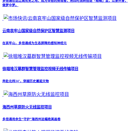
多倍通在这辽阔荒芜之地，成为世俗的旁观者，将四时流转捂进「眼睛」里，以身外身，
做梦中梦。
云南哀牢山国家级自然保护区智慧监测项目
在哀牢山，多倍通成为生态屏障的感知神经元
徐堌堆汉墓群智慧管理监控视频无线传输项目
奔赴北纬34°，穿越历史邂逅文物
海西州草原防火无线监控项目
多倍通用余生“守护”海西州这幅绝美画卷