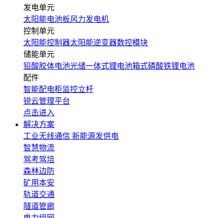
发电单元
太阳能电池板
风力发电机
控制单元
太阳能控制器
太阳能逆变器
数控模块
储能单元
铅酸胶体电池
光储一体式锂电池
箱式磷酸铁锂电池
配件
智能配电柜
监控立杆
锐云管理平台
点击进入
解决方案
工业无线通信
新能源发供电
智慧物流
驾考驾培
森林边防
矿用本安
轨道交通
隧道管廊
电力组网