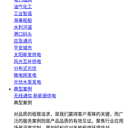
油气化工
工业智造
海事船舶
水利河道
港口码头
应急通讯
平安城市
太阳能发供电
风光互补供电
分布式光伏
微电网发电
光伏水泵发电
典型案例
无线通信
新能源供电
典型案例
对品质的极致追求，是我们赢得客户青睐的关键，而广
泛的服务案例则是产品品质的有效见证。聚焦行业应用
场景深度定制，更加轻松应对各种极端环境挑战。