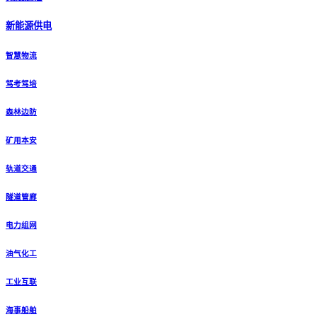
新能源供电
智慧物流
驾考驾培
森林边防
矿用本安
轨道交通
隧道管廊
电力组网
油气化工
工业互联
海事船舶