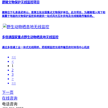
建陵文物保护无线监控项目
建陵位于礼泉县武将山，是第五批全国重点文物保护单位。此次项目，为建陵埋入地下和
展露于地面的文物保护监控系统提供一站式风光互补供电及无线链路传输系统。
多倍通国家重点野生动物栖息地无线监控
通过多倍通工业一体式无线网桥，把视频监控无线传输至府村林场中心机房
<<
<
1
2
3
>
>>
下一页
在线咨询
电话咨询