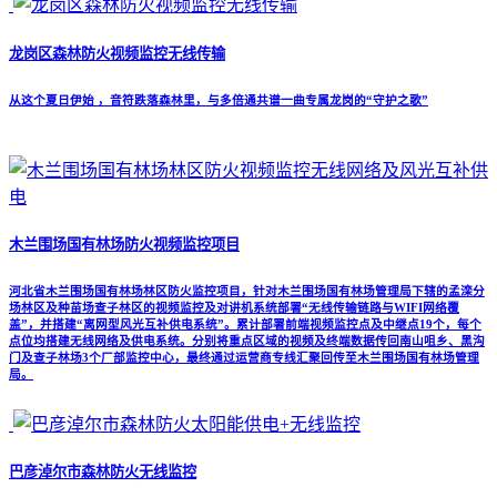
龙岗区森林防火视频监控无线传输
从这个夏日伊始 ，音符跌落森林里，与多倍通共谱一曲专属龙岗的“守护之歌”
木兰围场国有林场防火视频监控项目
河北省木兰围场国有林场林区防火监控项目，针对木兰围场国有林场管理局下辖的孟滦分
场林区及种苗场查子林区的视频监控及对讲机系统部署“无线传输链路与WIFI网络覆
盖”，并搭建“离网型风光互补供电系统”。累计部署前端视频监控点及中继点19个，每个
点位均搭建无线网络及供电系统。分别将重点区域的视频及终端数据传回南山咀乡、黑沟
门及查子林场3个厂部监控中心，最终通过运营商专线汇聚回传至木兰围场国有林场管理
局。
巴彦淖尔市森林防火无线监控