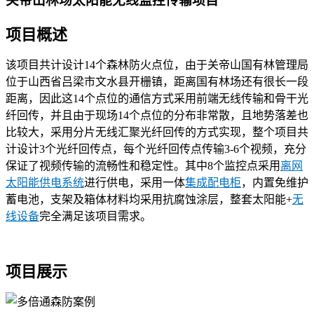
关帝山林场太阳能无线监控传输项目
项目概述
该项目共计设计14个森林防火点位，由于关帝山国有林管理局
位于山西省吕梁市文水县开栅镇，距离国有林场还有很长一段
距离，因此这14个点位的通信方式采用前端无线传输和骨干光
纤回传，并且由于现场14个点位的分布非常散，且地势落差也
比较大，采用分片无线汇聚光纤回传的方式实现，整个项目共
计设计3个光纤回传点，每个光纤回传点传输3-6个视频，充分
保证了视频传输的流畅性和稳定性。其中8个监控点采用
离网
太阳能供电系统
进行供电，采用一体
集成配电柜
，内置免维护
蓄电池，支架及箱体材料均采用抗腐蚀涂层，整套太阳能+
无
线设备
完全满足该项目需求。
项目展示