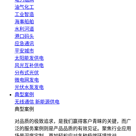
油气化工
工业智造
海事船舶
水利河道
港口码头
应急通讯
平安城市
太阳能发供电
风光互补供电
分布式光伏
微电网发电
光伏水泵发电
典型案例
无线通信
新能源供电
典型案例
对品质的极致追求，是我们赢得客户青睐的关键，而广
泛的服务案例则是产品品质的有效见证。聚焦行业应用
场景深度定制，更加轻松应对各种极端环境挑战。