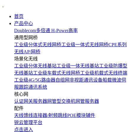
首页
产品中心
Doublecom多倍通
H-Power高率
通用型网桥
工业级分体式无线网桥
工业级一体式无线网桥
CPE系列
无线AP/网桥
场景化无线
工业级分体无线基站
工业级一体无线基站
工业级防爆型
无线基站
工业级车载式无线网桥
工业级机载式无线终端
工业级4G/5G路由器
自组网非视距通讯设备
船载微波伺
服跟踪通讯系统
核心网
认证网关服务器
网管型交换机
网管服务器
配件
天线
馈线
连接器/射频跳线
POE模块
辅件
锐云管理平台
点击进入