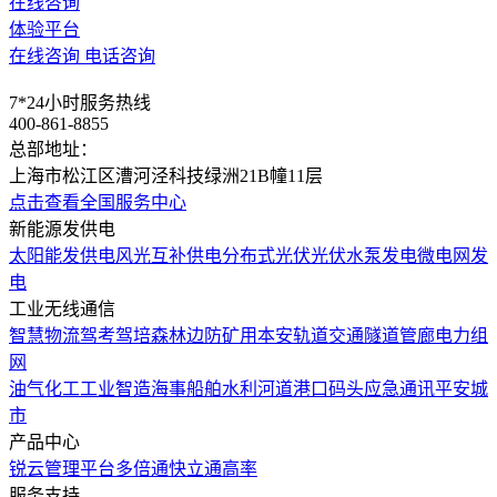
在线咨询
体验平台
在线咨询
电话咨询
7*24小时服务热线
400-861-8855
总部地址：
上海市松江区漕河泾科技绿洲21B幢11层
点击查看全国服务中心
新能源发供电
太阳能发供电
风光互补供电
分布式光伏
光伏水泵发电
微电网发
电
工业无线通信
智慧物流
驾考驾培
森林边防
矿用本安
轨道交通
隧道管廊
电力组
网
油气化工
工业智造
海事船舶
水利河道
港口码头
应急通讯
平安城
市
产品中心
锐云管理平台
多倍通
快立通
高率
服务支持