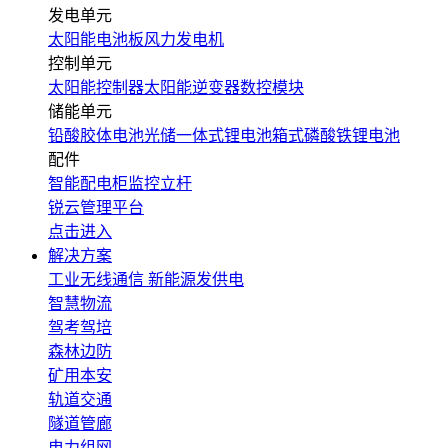
发电单元
太阳能电池板
风力发电机
控制单元
太阳能控制器
太阳能逆变器
数控模块
储能单元
铅酸胶体电池
光储一体式锂电池
箱式磷酸铁锂电池
配件
智能配电柜
监控立杆
锐云管理平台
点击进入
解决方案
工业无线通信
新能源发供电
智慧物流
驾考驾培
森林边防
矿用本安
轨道交通
隧道管廊
电力组网