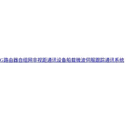
5G路由器
自组网非视距通讯设备
船载微波伺服跟踪通讯系统