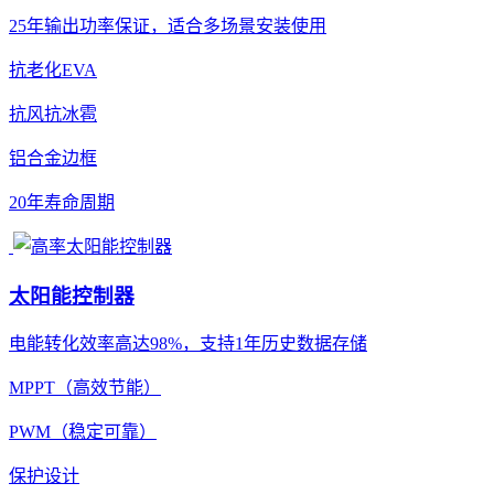
25年输出功率保证，适合多场景安装使用
抗老化EVA
抗风抗冰雹
铝合金边框
20年寿命周期
太阳能控制器
电能转化效率高达98%，支持1年历史数据存储
MPPT（高效节能）
PWM（稳定可靠）
保护设计