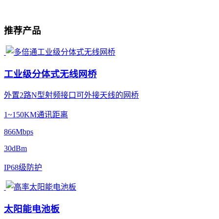
推荐产品
工业级分体式无线网桥
外置2路N型射频接口可外接天线的网桥
1~150KM通讯距离
866Mbps
30dBm
IP68级防护
太阳能电池板