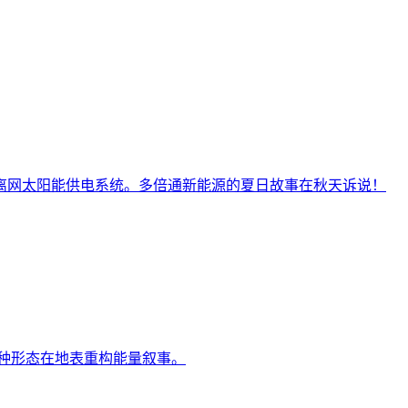
离网太阳能供电系统。多倍通新能源的夏日故事在秋天诉说！
种形态在地表重构能量叙事。