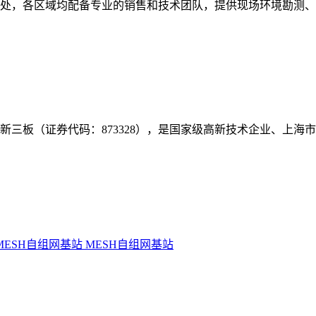
事处，各区域均配备专业的销售和技术团队，提供现场环境勘测
年挂牌新三板（证券代码：873328），是国家级高新技术企业、上
MESH自组网基站
MESH自组网基站