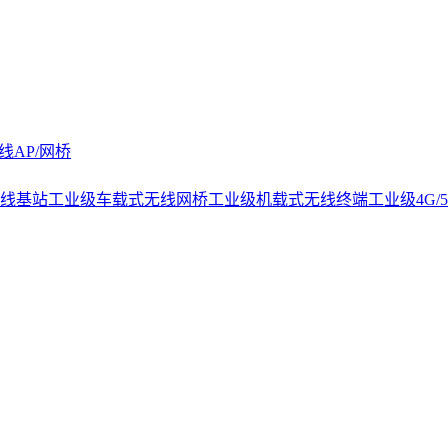
线AP/网桥
线基站
工业级车载式无线网桥
工业级机载式无线终端
工业级4G/