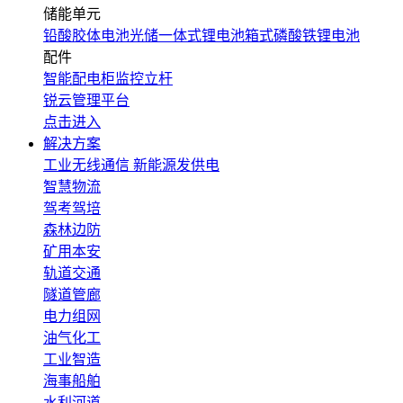
储能单元
铅酸胶体电池
光储一体式锂电池
箱式磷酸铁锂电池
配件
智能配电柜
监控立杆
锐云管理平台
点击进入
解决方案
工业无线通信
新能源发供电
智慧物流
驾考驾培
森林边防
矿用本安
轨道交通
隧道管廊
电力组网
油气化工
工业智造
海事船舶
水利河道