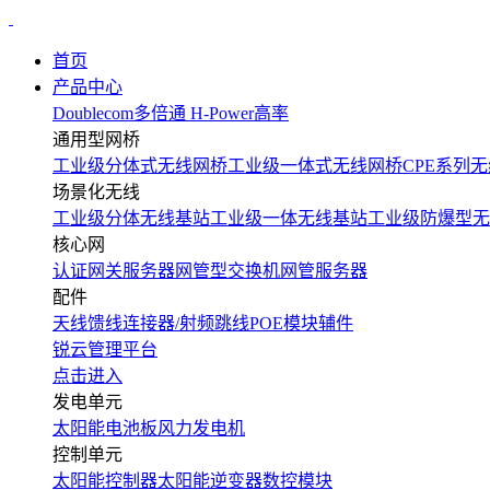
首页
产品中心
Doublecom多倍通
H-Power高率
通用型网桥
工业级分体式无线网桥
工业级一体式无线网桥
CPE系列无
场景化无线
工业级分体无线基站
工业级一体无线基站
工业级防爆型无
核心网
认证网关服务器
网管型交换机
网管服务器
配件
天线
馈线
连接器/射频跳线
POE模块
辅件
锐云管理平台
点击进入
发电单元
太阳能电池板
风力发电机
控制单元
太阳能控制器
太阳能逆变器
数控模块