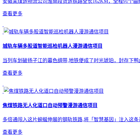
安徽某煤运物流公司淮南段货运铁路全长162KM，全程91个曲
查看更多
城轨车辆多股道智能巡检机器人漫游通信项目
当列车划破扬子江的暮色绸带,地铁便成了时光琥珀，封存下
查看更多
焦煤铁路无人化道口自动预警漫游通信项目
多倍通闯入这片蜿蜒伸展的钢轨铁路,将「智慧基因」注入这条
查看更多