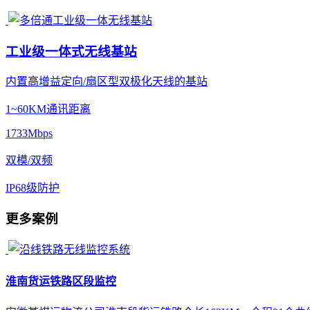
工业级一体式无线基站
内置高增益定向/扇区型双极化天线的基站
1~60KM通讯距离
1733Mbps
双模/双频
IP68级防护
更多案例
淮南货运铁路区段监控