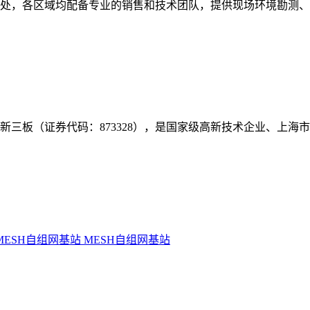
事处，各区域均配备专业的销售和技术团队，提供现场环境勘测
年挂牌新三板（证券代码：873328），是国家级高新技术企业、上
MESH自组网基站
MESH自组网基站