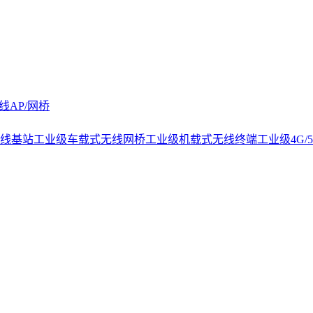
线AP/网桥
线基站
工业级车载式无线网桥
工业级机载式无线终端
工业级4G/