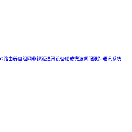
5G路由器
自组网非视距通讯设备
船载微波伺服跟踪通讯系统