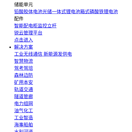
储能单元
铅酸胶体电池
光储一体式锂电池
箱式磷酸铁锂电池
配件
智能配电柜
监控立杆
锐云管理平台
点击进入
解决方案
工业无线通信
新能源发供电
智慧物流
驾考驾培
森林边防
矿用本安
轨道交通
隧道管廊
电力组网
油气化工
工业智造
海事船舶
水利河道