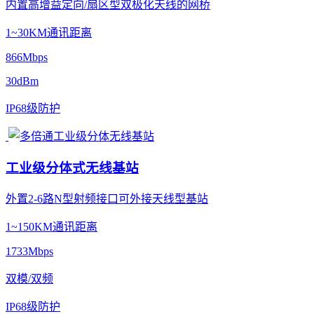
内置高增益定向/扇区型双极化天线的网桥
1~30KM通讯距离
866Mbps
30dBm
IP68级防护
工业级分体式无线基站
外置2-6路N型射频接口可外接天线型基站
1~150KM通讯距离
1733Mbps
双模/双频
IP68级防护