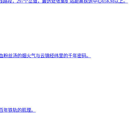
线路段，297个岔道，最远处张集矿站距离铁运中心65KM以上。
鸭血粉丝汤的烟火气与云锦经纬里的千年密码。
百年铁轨的肌理。