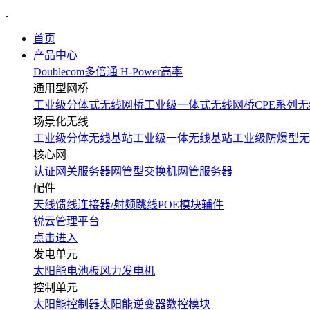
首页
产品中心
Doublecom多倍通
H-Power高率
通用型网桥
工业级分体式无线网桥
工业级一体式无线网桥
CPE系列无
场景化无线
工业级分体无线基站
工业级一体无线基站
工业级防爆型无
核心网
认证网关服务器
网管型交换机
网管服务器
配件
天线
馈线
连接器/射频跳线
POE模块
辅件
锐云管理平台
点击进入
发电单元
太阳能电池板
风力发电机
控制单元
太阳能控制器
太阳能逆变器
数控模块