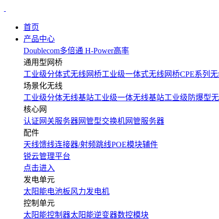
首页
产品中心
Doublecom多倍通
H-Power高率
通用型网桥
工业级分体式无线网桥
工业级一体式无线网桥
CPE系列无
场景化无线
工业级分体无线基站
工业级一体无线基站
工业级防爆型无
核心网
认证网关服务器
网管型交换机
网管服务器
配件
天线
馈线
连接器/射频跳线
POE模块
辅件
锐云管理平台
点击进入
发电单元
太阳能电池板
风力发电机
控制单元
太阳能控制器
太阳能逆变器
数控模块