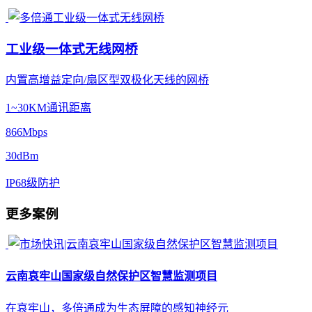
工业级一体式无线网桥
内置高增益定向/扇区型双极化天线的网桥
1~30KM通讯距离
866Mbps
30dBm
IP68级防护
更多案例
云南哀牢山国家级自然保护区智慧监测项目
在哀牢山，多倍通成为生态屏障的感知神经元