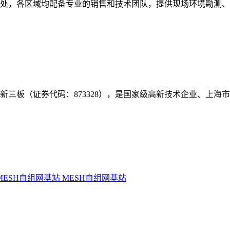
事处，各区域均配备专业的销售和技术团队，提供现场环境勘测
年挂牌新三板（证券代码：873328），是国家级高新技术企业、上
MESH自组网基站
MESH自组网基站