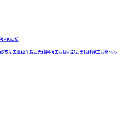
线AP/网桥
线基站
工业级车载式无线网桥
工业级机载式无线终端
工业级4G/