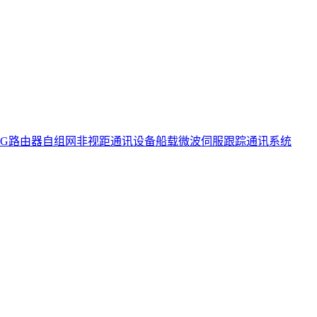
5G路由器
自组网非视距通讯设备
船载微波伺服跟踪通讯系统