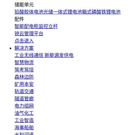
储能单元
铅酸胶体电池
光储一体式锂电池
箱式磷酸铁锂电池
配件
智能配电柜
监控立杆
锐云管理平台
点击进入
解决方案
工业无线通信
新能源发供电
智慧物流
驾考驾培
森林边防
矿用本安
轨道交通
隧道管廊
电力组网
油气化工
工业智造
海事船舶
水利河道