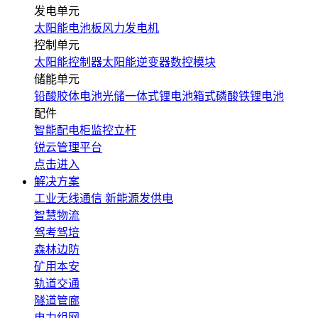
发电单元
太阳能电池板
风力发电机
控制单元
太阳能控制器
太阳能逆变器
数控模块
储能单元
铅酸胶体电池
光储一体式锂电池
箱式磷酸铁锂电池
配件
智能配电柜
监控立杆
锐云管理平台
点击进入
解决方案
工业无线通信
新能源发供电
智慧物流
驾考驾培
森林边防
矿用本安
轨道交通
隧道管廊
电力组网