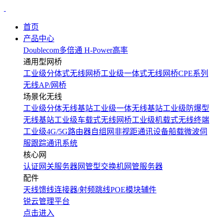
首页
产品中心
Doublecom多倍通
H-Power高率
通用型网桥
工业级分体式无线网桥
工业级一体式无线网桥
CPE系列
无线AP/网桥
场景化无线
工业级分体无线基站
工业级一体无线基站
工业级防爆型
无线基站
工业级车载式无线网桥
工业级机载式无线终端
工业级4G/5G路由器
自组网非视距通讯设备
船载微波伺
服跟踪通讯系统
核心网
认证网关服务器
网管型交换机
网管服务器
配件
天线
馈线
连接器/射频跳线
POE模块
辅件
锐云管理平台
点击进入