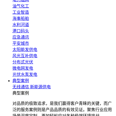
油气化工
工业智造
海事船舶
水利河道
港口码头
应急通讯
平安城市
太阳能发供电
风光互补供电
分布式光伏
微电网发电
光伏水泵发电
典型案例
无线通信
新能源供电
典型案例
对品质的极致追求，是我们赢得客户青睐的关键，而广
泛的服务案例则是产品品质的有效见证。聚焦行业应用
场景深度定制，更加轻松应对各种极端环境挑战。