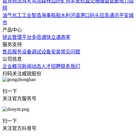
智慧物流
驾考驾培
森林边防
矿用本安
轨道交通
隧道管廊
电力组
网
油气化工
工业智造
海事船舶
水利河道
港口码头
应急通讯
平安城
市
产品中心
锐云管理平台
多倍通
快立通
高率
服务支持
售后服务
设备调试
设备安装
常见问题
公司信息
企业概况
新闻动态
人才招聘
联系我们
扫码关注威锐股份
扫一下
关注官方服务号
扫一下
关注官方抖音号