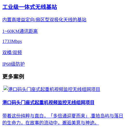
工业级一体式无线基站
内置高增益定向/扇区型双极化天线的基站
1~60KM通讯距离
1733Mbps
双模/双频
IP68级防护
更多案例
港口码头门座式起重机视频监控无线组网项目
带着这份纯粹与直白，「多倍通迎夏而来」,重拾岛屿与落日
的生命力，在故事的流动中，邂逅美意与神迹。