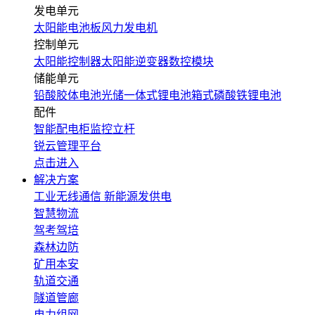
发电单元
太阳能电池板
风力发电机
控制单元
太阳能控制器
太阳能逆变器
数控模块
储能单元
铅酸胶体电池
光储一体式锂电池
箱式磷酸铁锂电池
配件
智能配电柜
监控立杆
锐云管理平台
点击进入
解决方案
工业无线通信
新能源发供电
智慧物流
驾考驾培
森林边防
矿用本安
轨道交通
隧道管廊
电力组网