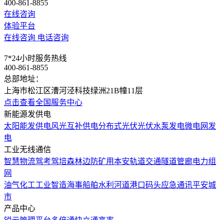
400-861-8855
在线咨询
体验平台
在线咨询
电话咨询
7*24小时服务热线
400-861-8855
总部地址：
上海市松江区漕河泾科技绿洲21B幢11层
点击查看全国服务中心
新能源发供电
太阳能发供电
风光互补供电
分布式光伏
光伏水泵发电
微电网发
电
工业无线通信
智慧物流
驾考驾培
森林边防
矿用本安
轨道交通
隧道管廊
电力组
网
油气化工
工业智造
海事船舶
水利河道
港口码头
应急通讯
平安城
市
产品中心