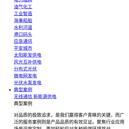
油气化工
工业智造
海事船舶
水利河道
港口码头
应急通讯
平安城市
太阳能发供电
风光互补供电
分布式光伏
微电网发电
光伏水泵发电
典型案例
无线通信
新能源供电
典型案例
对品质的极致追求，是我们赢得客户青睐的关键，而广
泛的服务案例则是产品品质的有效见证。聚焦行业应用
场景深度定制，更加轻松应对各种极端环境挑战。