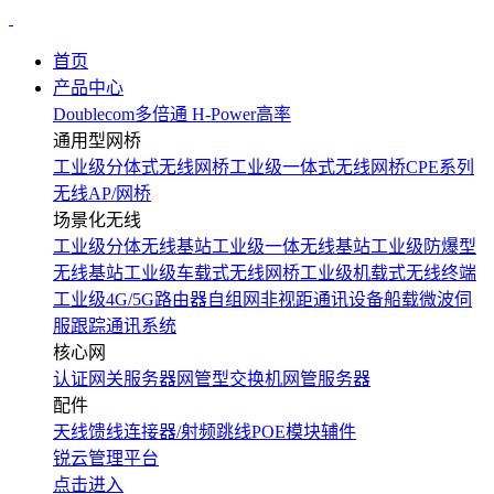
首页
产品中心
Doublecom多倍通
H-Power高率
通用型网桥
工业级分体式无线网桥
工业级一体式无线网桥
CPE系列
无线AP/网桥
场景化无线
工业级分体无线基站
工业级一体无线基站
工业级防爆型
无线基站
工业级车载式无线网桥
工业级机载式无线终端
工业级4G/5G路由器
自组网非视距通讯设备
船载微波伺
服跟踪通讯系统
核心网
认证网关服务器
网管型交换机
网管服务器
配件
天线
馈线
连接器/射频跳线
POE模块
辅件
锐云管理平台
点击进入