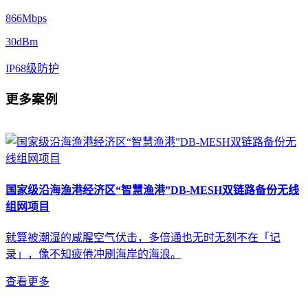
866Mbps
30dBm
IP68级防护
更多案例
国家级沿海渔港经济区“智慧渔港”DB-MESH双链路备份无线
组网项目
就算被潮湿的咸腥空气伏击，多倍通也无时无刻不在「记
录」，像不知疲倦冲刷海岸的海浪。
查看更多