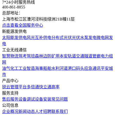
7*24小时服务热线
400-861-8855
总部地址：
上海市松江区漕河泾科技绿洲21B幢11层
点击查看全国服务中心
新能源发供电
太阳能发供电
风光互补供电
分布式光伏
光伏水泵发电
微电网发
电
工业无线通信
智慧物流
驾考驾培
森林边防
矿用本安
轨道交通
隧道管廊
电力组
网
油气化工
工业智造
海事船舶
水利河道
港口码头
应急通讯
平安城
市
产品中心
锐云管理平台
多倍通
快立通
高率
服务支持
售后服务
设备调试
设备安装
常见问题
公司信息
企业概况
新闻动态
人才招聘
联系我们