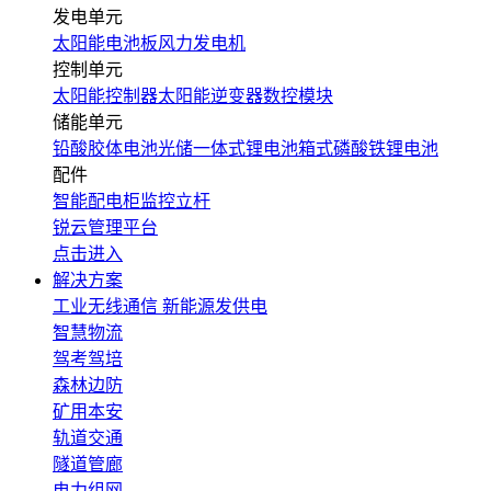
发电单元
太阳能电池板
风力发电机
控制单元
太阳能控制器
太阳能逆变器
数控模块
储能单元
铅酸胶体电池
光储一体式锂电池
箱式磷酸铁锂电池
配件
智能配电柜
监控立杆
锐云管理平台
点击进入
解决方案
工业无线通信
新能源发供电
智慧物流
驾考驾培
森林边防
矿用本安
轨道交通
隧道管廊
电力组网