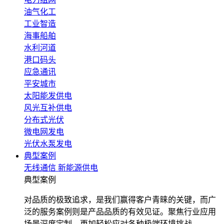
油气化工
工业智造
海事船舶
水利河道
港口码头
应急通讯
平安城市
太阳能发供电
风光互补供电
分布式光伏
微电网发电
光伏水泵发电
典型案例
无线通信
新能源供电
典型案例
对品质的极致追求，是我们赢得客户青睐的关键，而广
泛的服务案例则是产品品质的有效见证。聚焦行业应用
场景深度定制，更加轻松应对各种极端环境挑战。