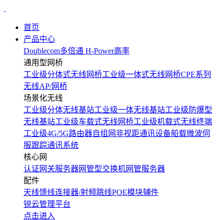
首页
产品中心
Doublecom多倍通
H-Power高率
通用型网桥
工业级分体式无线网桥
工业级一体式无线网桥
CPE系列
无线AP/网桥
场景化无线
工业级分体无线基站
工业级一体无线基站
工业级防爆型
无线基站
工业级车载式无线网桥
工业级机载式无线终端
工业级4G/5G路由器
自组网非视距通讯设备
船载微波伺
服跟踪通讯系统
核心网
认证网关服务器
网管型交换机
网管服务器
配件
天线
馈线
连接器/射频跳线
POE模块
辅件
锐云管理平台
点击进入