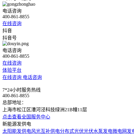
电话咨询
400-861-8855
在线咨询
抖音
抖音号
电话咨询
400-861-8855
在线咨询
体验平台
在线咨询
电话咨询
7*24小时服务热线
400-861-8855
总部地址：
上海市松江区漕河泾科技绿洲21B幢11层
点击查看全国服务中心
新能源发供电
太阳能发供电
风光互补供电
分布式光伏
光伏水泵发电
微电网发