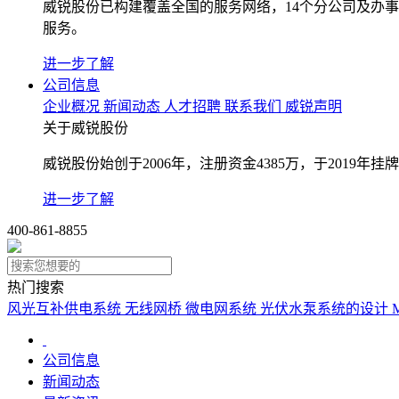
威锐股份已构建覆盖全国的服务网络，14个分公司及办
服务。
进一步了解
公司信息
企业概况
新闻动态
人才招聘
联系我们
威锐声明
关于威锐股份
威锐股份始创于2006年，注册资金4385万，于2019
进一步了解
400-861-8855
热门搜索
风光互补供电系统
无线网桥
微电网系统
光伏水泵系统的设计
公司信息
新闻动态