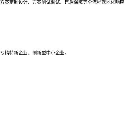
、方案定制设计、方案测试调试、售后保障等全流程就地化响应
海市专精特新企业、创新型中小企业。