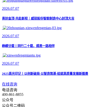
2026.07.07
喜封金顶·共赴新程｜威锐股份智能制造中心封顶大吉
2026.07.07
峥嵘廿载丨同行二十载，感恩一路相伴
2026.07.07
2025高光印记丨以创新破局·以智造筑基·绘就高质量发展新图景
在线咨询
电话咨询
400-861-8855
公众号
公众号二维码