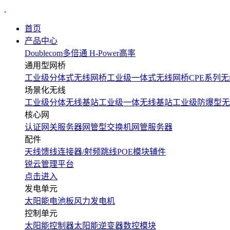
首页
产品中心
Doublecom多倍通
H-Power高率
通用型网桥
工业级分体式无线网桥
工业级一体式无线网桥
CPE系列无
场景化无线
工业级分体无线基站
工业级一体无线基站
工业级防爆型无
核心网
认证网关服务器
网管型交换机
网管服务器
配件
天线
馈线
连接器/射频跳线
POE模块
辅件
锐云管理平台
点击进入
发电单元
太阳能电池板
风力发电机
控制单元
太阳能控制器
太阳能逆变器
数控模块