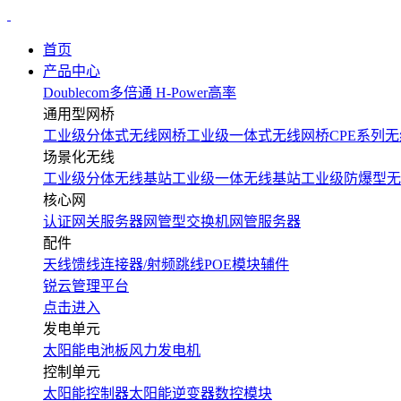
首页
产品中心
Doublecom多倍通
H-Power高率
通用型网桥
工业级分体式无线网桥
工业级一体式无线网桥
CPE系列无
场景化无线
工业级分体无线基站
工业级一体无线基站
工业级防爆型无
核心网
认证网关服务器
网管型交换机
网管服务器
配件
天线
馈线
连接器/射频跳线
POE模块
辅件
锐云管理平台
点击进入
发电单元
太阳能电池板
风力发电机
控制单元
太阳能控制器
太阳能逆变器
数控模块