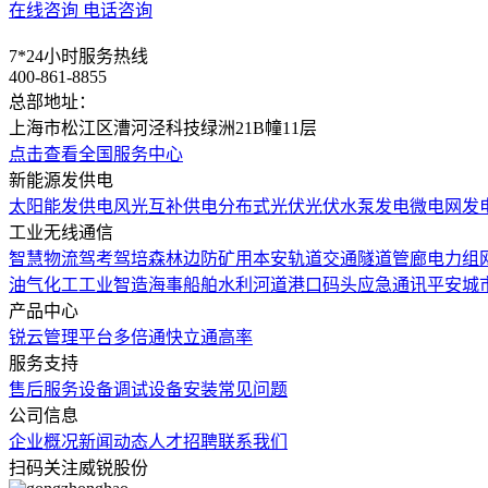
在线咨询
电话咨询
7*24小时服务热线
400-861-8855
总部地址：
上海市松江区漕河泾科技绿洲21B幢11层
点击查看全国服务中心
新能源发供电
太阳能发供电
风光互补供电
分布式光伏
光伏水泵发电
微电网发
工业无线通信
智慧物流
驾考驾培
森林边防
矿用本安
轨道交通
隧道管廊
电力组
油气化工
工业智造
海事船舶
水利河道
港口码头
应急通讯
平安城
产品中心
锐云管理平台
多倍通
快立通
高率
服务支持
售后服务
设备调试
设备安装
常见问题
公司信息
企业概况
新闻动态
人才招聘
联系我们
扫码关注威锐股份