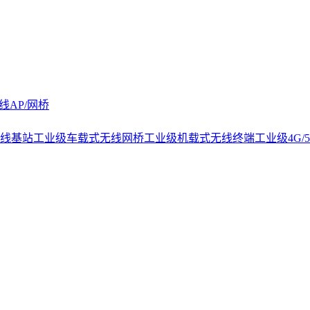
线AP/网桥
线基站
工业级车载式无线网桥
工业级机载式无线终端
工业级4G/