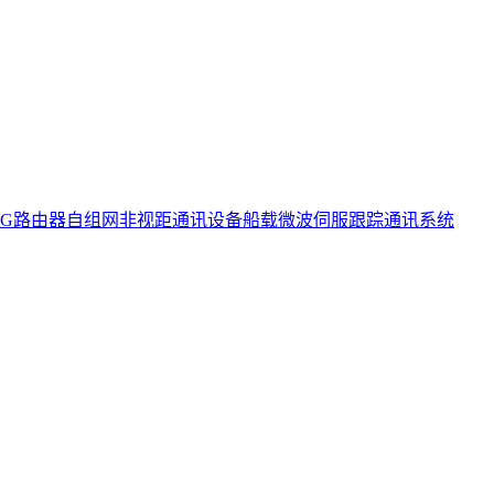
5G路由器
自组网非视距通讯设备
船载微波伺服跟踪通讯系统