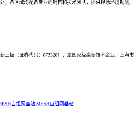
事处，各区域均配备专业的销售和技术团队，提供现场环境勘测
年挂牌新三板（证券代码：873328），是国家级高新技术企业、上
MESH自组网基站
MESH自组网基站