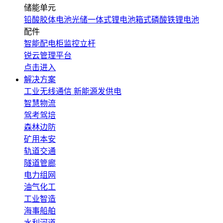
储能单元
铅酸胶体电池
光储一体式锂电池
箱式磷酸铁锂电池
配件
智能配电柜
监控立杆
锐云管理平台
点击进入
解决方案
工业无线通信
新能源发供电
智慧物流
驾考驾培
森林边防
矿用本安
轨道交通
隧道管廊
电力组网
油气化工
工业智造
海事船舶
水利河道