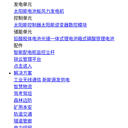
发电单元
太阳能电池板
风力发电机
控制单元
太阳能控制器
太阳能逆变器
数控模块
储能单元
铅酸胶体电池
光储一体式锂电池
箱式磷酸铁锂电池
配件
智能配电柜
监控立杆
锐云管理平台
点击进入
解决方案
工业无线通信
新能源发供电
智慧物流
驾考驾培
森林边防
矿用本安
轨道交通
隧道管廊
电力组网