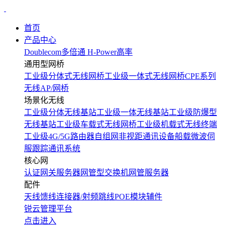
首页
产品中心
Doublecom多倍通
H-Power高率
通用型网桥
工业级分体式无线网桥
工业级一体式无线网桥
CPE系列
无线AP/网桥
场景化无线
工业级分体无线基站
工业级一体无线基站
工业级防爆型
无线基站
工业级车载式无线网桥
工业级机载式无线终端
工业级4G/5G路由器
自组网非视距通讯设备
船载微波伺
服跟踪通讯系统
核心网
认证网关服务器
网管型交换机
网管服务器
配件
天线
馈线
连接器/射频跳线
POE模块
辅件
锐云管理平台
点击进入