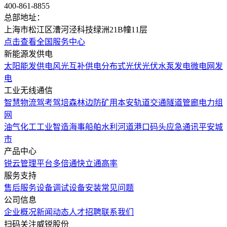
400-861-8855
总部地址：
上海市松江区漕河泾科技绿洲21B幢11层
点击查看全国服务中心
新能源发供电
太阳能发供电
风光互补供电
分布式光伏
光伏水泵发电
微电网发
电
工业无线通信
智慧物流
驾考驾培
森林边防
矿用本安
轨道交通
隧道管廊
电力组
网
油气化工
工业智造
海事船舶
水利河道
港口码头
应急通讯
平安城
市
产品中心
锐云管理平台
多倍通
快立通
高率
服务支持
售后服务
设备调试
设备安装
常见问题
公司信息
企业概况
新闻动态
人才招聘
联系我们
扫码关注威锐股份