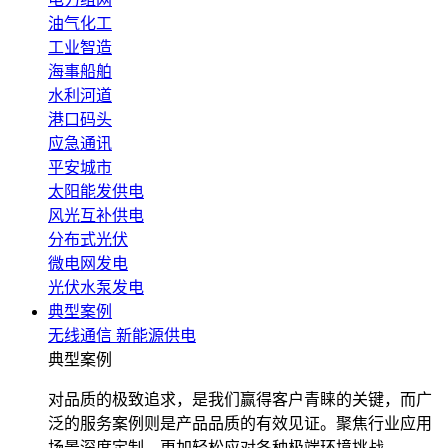
油气化工
工业智造
海事船舶
水利河道
港口码头
应急通讯
平安城市
太阳能发供电
风光互补供电
分布式光伏
微电网发电
光伏水泵发电
典型案例
无线通信
新能源供电
典型案例
对品质的极致追求，是我们赢得客户青睐的关键，而广
泛的服务案例则是产品品质的有效见证。聚焦行业应用
场景深度定制，更加轻松应对各种极端环境挑战。