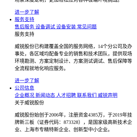
进一步了解
服务支持
售后服务
设备调试
设备安装
常见问题
服务支持
威锐股份已构建覆盖全国的服务网络，14个分公司及办
事处，各区域均配备专业的销售和技术团队，提供现场
环境勘测、方案定制设计、方案测试调试、售后保障等
全流程就地化响应服务。
进一步了解
公司信息
企业概况
新闻动态
人才招聘
联系我们
威锐声明
关于威锐股份
威锐股份始创于2006年，注册资金4385万，于2019年挂
牌新三板（证券代码：873328），是国家级高新技术企
业、上海市专精特新企业、创新型中小企业。