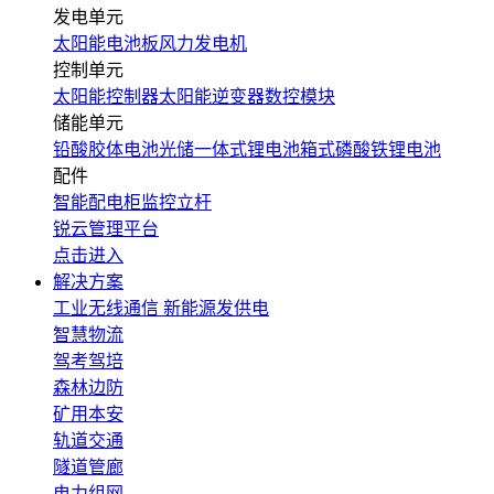
发电单元
太阳能电池板
风力发电机
控制单元
太阳能控制器
太阳能逆变器
数控模块
储能单元
铅酸胶体电池
光储一体式锂电池
箱式磷酸铁锂电池
配件
智能配电柜
监控立杆
锐云管理平台
点击进入
解决方案
工业无线通信
新能源发供电
智慧物流
驾考驾培
森林边防
矿用本安
轨道交通
隧道管廊
电力组网