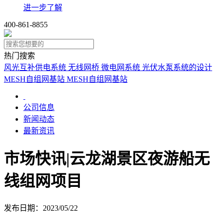
进一步了解
400-861-8855
热门搜索
风光互补供电系统
无线网桥
微电网系统
光伏水泵系统的设计
MESH自组网基站
MESH自组网基站
公司信息
新闻动态
最新资讯
市场快讯|云龙湖景区夜游船无
线组网项目
发布日期：2023/05/22