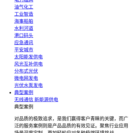
油气化工
工业智造
海事船舶
水利河道
港口码头
应急通讯
平安城市
太阳能发供电
风光互补供电
分布式光伏
微电网发电
光伏水泵发电
典型案例
无线通信
新能源供电
典型案例
对品质的极致追求，是我们赢得客户青睐的关键，而广
泛的服务案例则是产品品质的有效见证。聚焦行业应用
场景深度定制，更加轻松应对各种极端环境挑战。