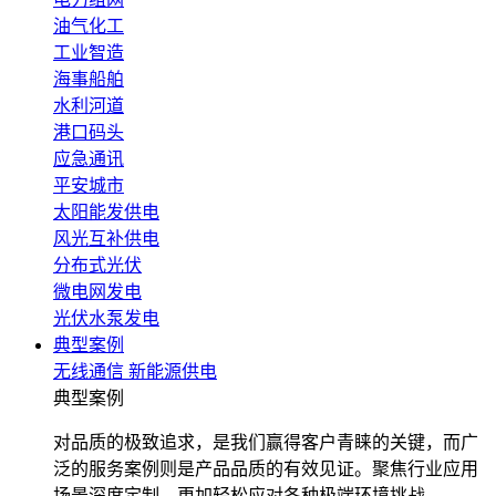
油气化工
工业智造
海事船舶
水利河道
港口码头
应急通讯
平安城市
太阳能发供电
风光互补供电
分布式光伏
微电网发电
光伏水泵发电
典型案例
无线通信
新能源供电
典型案例
对品质的极致追求，是我们赢得客户青睐的关键，而广
泛的服务案例则是产品品质的有效见证。聚焦行业应用
场景深度定制，更加轻松应对各种极端环境挑战。