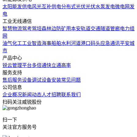
太阳能发供电
风光互补供电
分布式光伏
光伏水泵发电
微电网发
电
工业无线通信
智慧物流
驾考驾培
森林边防
矿用本安
轨道交通
隧道管廊
电力组
网
油气化工
工业智造
海事船舶
水利河道
港口码头
应急通讯
平安城
市
产品中心
锐云管理平台
多倍通
快立通
高率
服务支持
售后服务
设备调试
设备安装
常见问题
公司信息
企业概况
新闻动态
人才招聘
联系我们
扫码关注威锐股份
扫一下
关注官方服务号