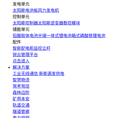
发电单元
太阳能电池板
风力发电机
控制单元
太阳能控制器
太阳能逆变器
数控模块
储能单元
铅酸胶体电池
光储一体式锂电池
箱式磷酸铁锂电池
配件
智能配电柜
监控立杆
锐云管理平台
点击进入
解决方案
工业无线通信
新能源发供电
智慧物流
驾考驾培
森林边防
矿用本安
轨道交通
隧道管廊
电力组网