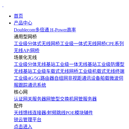
首页
产品中心
Doublecom多倍通
H-Power高率
通用型网桥
工业级分体式无线网桥
工业级一体式无线网桥
CPE系列
无线AP/网桥
场景化无线
工业级分体无线基站
工业级一体无线基站
工业级防爆型
无线基站
工业级车载式无线网桥
工业级机载式无线终端
工业级4G/5G路由器
自组网非视距通讯设备
船载微波伺
服跟踪通讯系统
核心网
认证网关服务器
网管型交换机
网管服务器
配件
天线
馈线
连接器/射频跳线
POE模块
辅件
锐云管理平台
点击进入