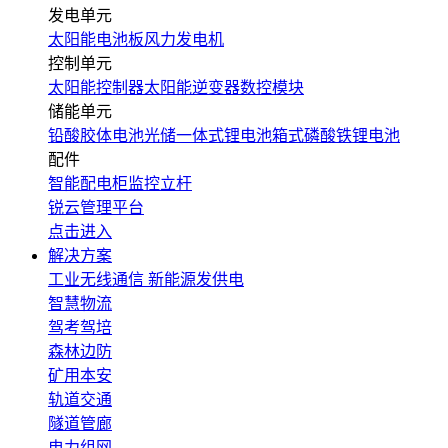
发电单元
太阳能电池板
风力发电机
控制单元
太阳能控制器
太阳能逆变器
数控模块
储能单元
铅酸胶体电池
光储一体式锂电池
箱式磷酸铁锂电池
配件
智能配电柜
监控立杆
锐云管理平台
点击进入
解决方案
工业无线通信
新能源发供电
智慧物流
驾考驾培
森林边防
矿用本安
轨道交通
隧道管廊
电力组网