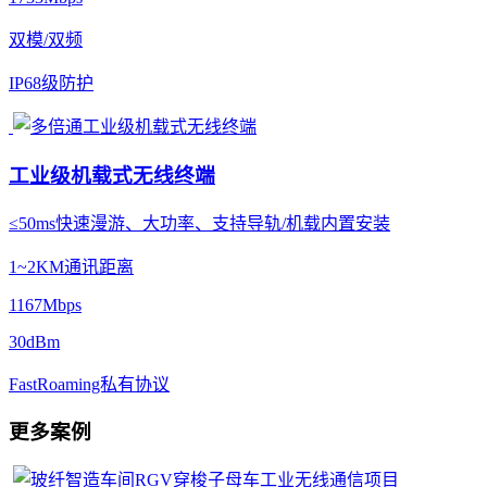
双模/双频
IP68级防护
工业级机载式无线终端
≤50ms快速漫游、大功率、支持导轨/机载内置安装
1~2KM通讯距离
1167Mbps
30dBm
FastRoaming私有协议
更多案例