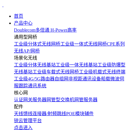
首页
产品中心
Doublecom多倍通
H-Power高率
通用型网桥
工业级分体式无线网桥
工业级一体式无线网桥
CPE系列
无线AP/网桥
场景化无线
工业级分体无线基站
工业级一体无线基站
工业级防爆型
无线基站
工业级车载式无线网桥
工业级机载式无线终端
工业级4G/5G路由器
自组网非视距通讯设备
船载微波伺
服跟踪通讯系统
核心网
认证网关服务器
网管型交换机
网管服务器
配件
天线
馈线
连接器/射频跳线
POE模块
辅件
锐云管理平台
点击进入