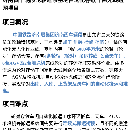
济南西车辆段轮轴造修基地自动化存取车间无线组
网项目
项目概况
中国铁路济南局集团济南西车辆段
是山东省最大的铁路
货车轮轴造修基地，已构建集
加工-组装-检修-存储
为一体的智
能化无人化作业线。基地内有一间约
5000平方米
的轮轴（轮
对）存储仓库，配有
4条轮轴（轮对）吊运转线（5台天车）、
6台AGV及2台堆垛机
完成轮对的转运存取双循环作业。由多
倍通为轮对存储车间定制无线网络全场景覆盖方案，完成天
车、AGV及堆垛机等自动化搬运系统之间的全流程智能衔
接，实现轮对
出库、入库、上货架及跨车间的自动化搬运和堆
高。
项目难点
轮对仓储车间自动化搬运工序环环嵌套，天车、
AGV、
堆垛机等搬运系统间需要进行
连续式搬运衔接
，且不同的搬运