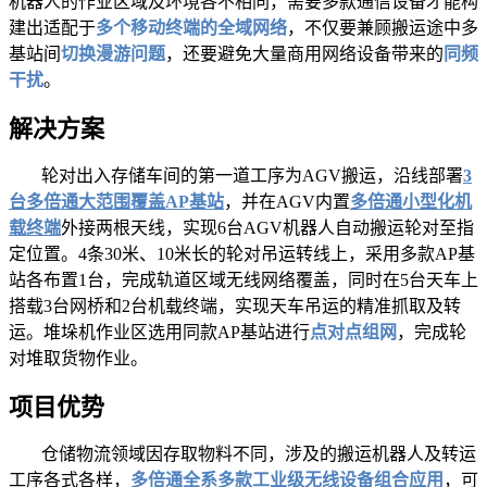
机器人的作业区域及环境各不相同，需要多款通信设备才能构
建出适配于
多个移动终端的全域网络
，不仅要兼顾搬运途中多
基站间
切换漫游问题
，还要避免大量商用网络设备带来的
同频
干扰
。
解决方案
轮对出入存储车间的第一道工序为AGV搬运，沿线部署
3
台多倍通大范围覆盖AP基站
，并在AGV内置
多倍通小型化机
载终端
外接两根天线，实现6台AGV机器人自动搬运轮对至指
定位置。4条30米、10米长的轮对吊运转线上，采用多款AP基
站各布置1台，完成轨道区域无线网络覆盖，同时在5台天车上
搭载3台网桥和2台机载终端，实现天车吊运的精准抓取及转
运。堆垛机作业区选用同款AP基站进行
点对点组网
，完成轮
对堆取货物作业。
项目优势
仓储物流领域因存取物料不同，涉及的搬运机器人及转运
工序各式各样，
多倍通全系多款工业级无线设备组合应用
，可