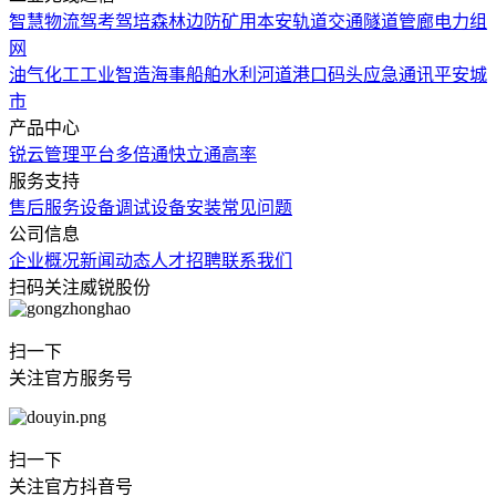
智慧物流
驾考驾培
森林边防
矿用本安
轨道交通
隧道管廊
电力组
网
油气化工
工业智造
海事船舶
水利河道
港口码头
应急通讯
平安城
市
产品中心
锐云管理平台
多倍通
快立通
高率
服务支持
售后服务
设备调试
设备安装
常见问题
公司信息
企业概况
新闻动态
人才招聘
联系我们
扫码关注威锐股份
扫一下
关注官方服务号
扫一下
关注官方抖音号