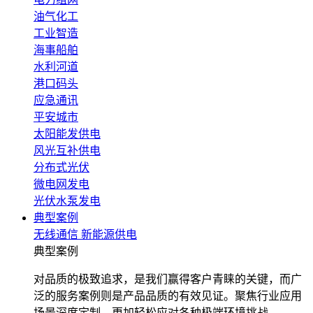
油气化工
工业智造
海事船舶
水利河道
港口码头
应急通讯
平安城市
太阳能发供电
风光互补供电
分布式光伏
微电网发电
光伏水泵发电
典型案例
无线通信
新能源供电
典型案例
对品质的极致追求，是我们赢得客户青睐的关键，而广
泛的服务案例则是产品品质的有效见证。聚焦行业应用
场景深度定制，更加轻松应对各种极端环境挑战。