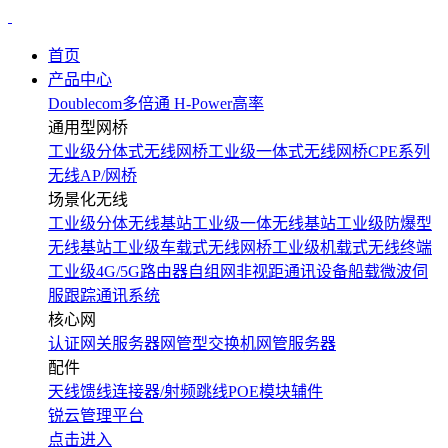
首页
产品中心
Doublecom多倍通
H-Power高率
通用型网桥
工业级分体式无线网桥
工业级一体式无线网桥
CPE系列
无线AP/网桥
场景化无线
工业级分体无线基站
工业级一体无线基站
工业级防爆型
无线基站
工业级车载式无线网桥
工业级机载式无线终端
工业级4G/5G路由器
自组网非视距通讯设备
船载微波伺
服跟踪通讯系统
核心网
认证网关服务器
网管型交换机
网管服务器
配件
天线
馈线
连接器/射频跳线
POE模块
辅件
锐云管理平台
点击进入