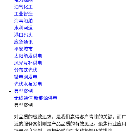
油气化工
工业智造
海事船舶
水利河道
港口码头
应急通讯
平安城市
太阳能发供电
风光互补供电
分布式光伏
微电网发电
光伏水泵发电
典型案例
无线通信
新能源供电
典型案例
对品质的极致追求，是我们赢得客户青睐的关键，而广
泛的服务案例则是产品品质的有效见证。聚焦行业应用
场景深度定制，更加轻松应对各种极端环境挑战。