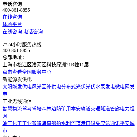
电话咨询
400-861-8855
在线咨询
体验平台
在线咨询
电话咨询
7*24小时服务热线
400-861-8855
总部地址：
上海市松江区漕河泾科技绿洲21B幢11层
点击查看全国服务中心
新能源发供电
太阳能发供电
风光互补供电
分布式光伏
光伏水泵发电
微电网发
电
工业无线通信
智慧物流
驾考驾培
森林边防
矿用本安
轨道交通
隧道管廊
电力组
网
油气化工
工业智造
海事船舶
水利河道
港口码头
应急通讯
平安城
市