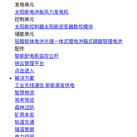
发电单元
太阳能电池板
风力发电机
控制单元
太阳能控制器
太阳能逆变器
数控模块
储能单元
铅酸胶体电池
光储一体式锂电池
箱式磷酸铁锂电池
配件
智能配电柜
监控立杆
锐云管理平台
点击进入
解决方案
工业无线通信
新能源发供电
智慧物流
驾考驾培
森林边防
矿用本安
轨道交通
隧道管廊
电力组网