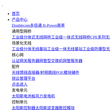
首页
产品中心
Doublecom多倍通
H-Power高率
通用型网桥
工业级分体式无线网桥
工业级一体式无线网桥
CPE系列无
场景化无线
工业级分体无线基站
工业级一体无线基站
工业级防爆型无
核心网
认证网关服务器
网管型交换机
网管服务器
配件
天线
馈线
连接器/射频跳线
POE模块
辅件
锐云管理平台
点击进入
发电单元
太阳能电池板
风力发电机
控制单元
太阳能控制器
太阳能逆变器
数控模块