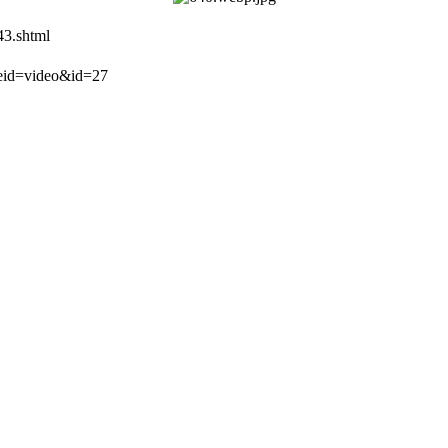
3.shtml
d=video&id=27