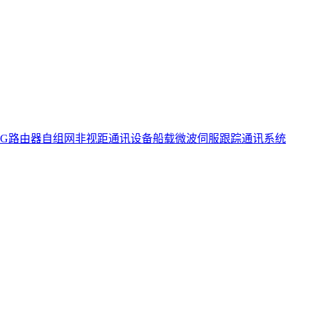
5G路由器
自组网非视距通讯设备
船载微波伺服跟踪通讯系统