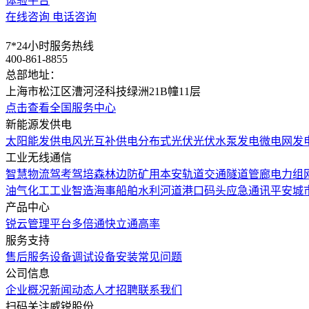
体验平台
在线咨询
电话咨询
7*24小时服务热线
400-861-8855
总部地址：
上海市松江区漕河泾科技绿洲21B幢11层
点击查看全国服务中心
新能源发供电
太阳能发供电
风光互补供电
分布式光伏
光伏水泵发电
微电网发
工业无线通信
智慧物流
驾考驾培
森林边防
矿用本安
轨道交通
隧道管廊
电力组
油气化工
工业智造
海事船舶
水利河道
港口码头
应急通讯
平安城
产品中心
锐云管理平台
多倍通
快立通
高率
服务支持
售后服务
设备调试
设备安装
常见问题
公司信息
企业概况
新闻动态
人才招聘
联系我们
扫码关注威锐股份