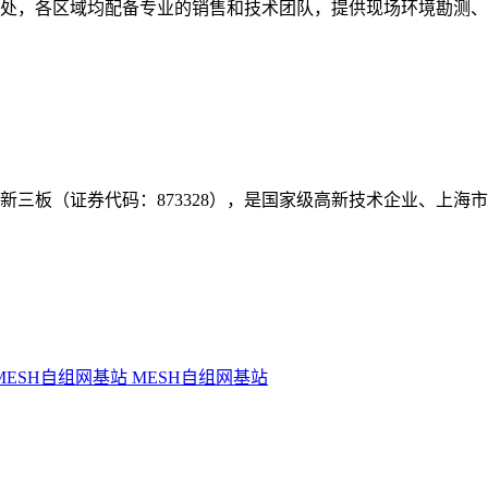
事处，各区域均配备专业的销售和技术团队，提供现场环境勘测
年挂牌新三板（证券代码：873328），是国家级高新技术企业、上
MESH自组网基站
MESH自组网基站