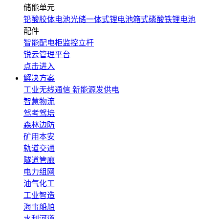
储能单元
铅酸胶体电池
光储一体式锂电池
箱式磷酸铁锂电池
配件
智能配电柜
监控立杆
锐云管理平台
点击进入
解决方案
工业无线通信
新能源发供电
智慧物流
驾考驾培
森林边防
矿用本安
轨道交通
隧道管廊
电力组网
油气化工
工业智造
海事船舶
水利河道