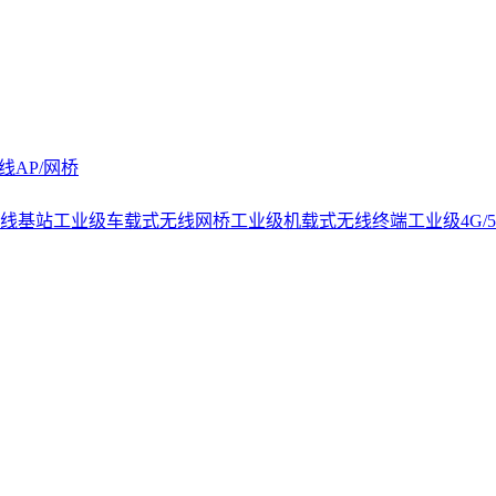
线AP/网桥
线基站
工业级车载式无线网桥
工业级机载式无线终端
工业级4G/