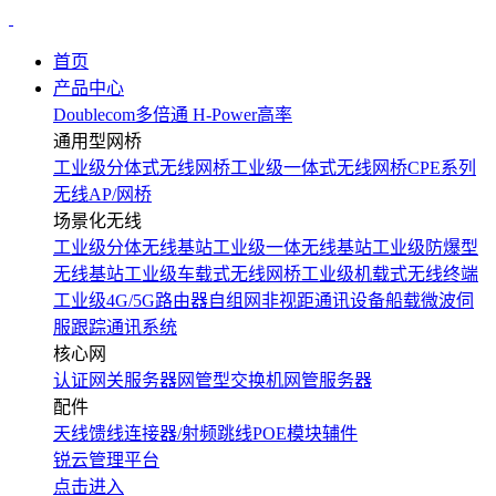
首页
产品中心
Doublecom多倍通
H-Power高率
通用型网桥
工业级分体式无线网桥
工业级一体式无线网桥
CPE系列
无线AP/网桥
场景化无线
工业级分体无线基站
工业级一体无线基站
工业级防爆型
无线基站
工业级车载式无线网桥
工业级机载式无线终端
工业级4G/5G路由器
自组网非视距通讯设备
船载微波伺
服跟踪通讯系统
核心网
认证网关服务器
网管型交换机
网管服务器
配件
天线
馈线
连接器/射频跳线
POE模块
辅件
锐云管理平台
点击进入