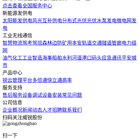
点击查看全国服务中心
新能源发供电
太阳能发供电
风光互补供电
分布式光伏
光伏水泵发电
微电网发
电
工业无线通信
智慧物流
驾考驾培
森林边防
矿用本安
轨道交通
隧道管廊
电力组
网
油气化工
工业智造
海事船舶
水利河道
港口码头
应急通讯
平安城
市
产品中心
锐云管理平台
多倍通
快立通
高率
服务支持
售后服务
设备调试
设备安装
常见问题
公司信息
企业概况
新闻动态
人才招聘
联系我们
扫码关注威锐股份
扫一下