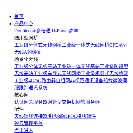
首页
产品中心
Doublecom多倍通
H-Power高率
通用型网桥
工业级分体式无线网桥
工业级一体式无线网桥
CPE系列
无线AP/网桥
场景化无线
工业级分体无线基站
工业级一体无线基站
工业级防爆型
无线基站
工业级车载式无线网桥
工业级机载式无线终端
工业级4G/5G路由器
自组网非视距通讯设备
船载微波伺
服跟踪通讯系统
核心网
认证网关服务器
网管型交换机
网管服务器
配件
天线
馈线
连接器/射频跳线
POE模块
辅件
锐云管理平台
点击进入