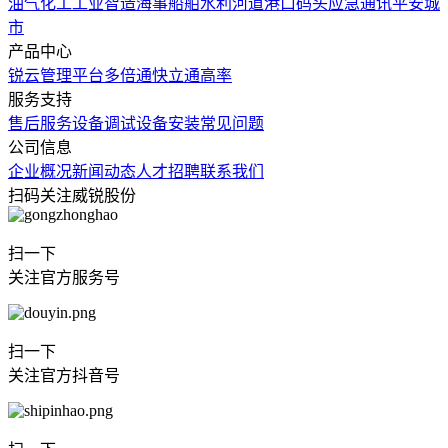
油气化工
工业智造
海事船舶
水利河道
港口码头
应急通讯
平安城
市
产品中心
锐云管理平台
多倍通
快立通
高率
服务支持
售后服务
设备调试
设备安装
常见问题
公司信息
企业概况
新闻动态
人才招聘
联系我们
扫码关注威锐股份
扫一下
关注官方服务号
扫一下
关注官方抖音号